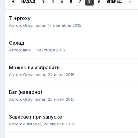
НАЗАД
3
4
5
6
7
8
9
ВПЕРЁД
TI+proxy
Автор:
Greymaster
,
17 сентября 2015
Склад
Автор:
ilmik
,
1 сентября 2015
Можно ли исправить
Автор:
Greymaster
,
24 июля 2015
Баг (наверно)
Автор:
Greymaster
,
20 июля 2015
Зависает при запуске
Автор:
chistopat
,
28 апреля 2015